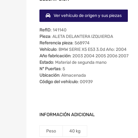
Ver vehículo de origen y sus piezas
RefID
: 141140
Pieza
: ALETA DELANTERA IZQUIERDA
Referencia pieza
: 568974
Vehículo
: BMW SERIE X5 E53 3.0d Año: 2004
Año fabricación
: 2003 2004 2005 2006 2007
Estado
: Material de segunda mano
Nº Puertas
: 5
Ubicación
: Almacenada
Código del vehículo
: 00939
INFORMACIÓN ADICIONAL
Peso
40 kg