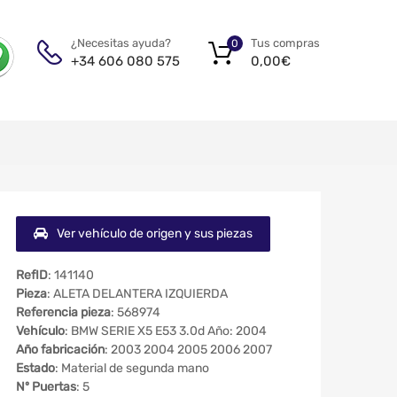
Tus compras
¿Necesitas ayuda?
0
0,00
€
+34 606 080 575
Ver vehículo de origen y sus piezas
RefID
: 141140
Pieza
: ALETA DELANTERA IZQUIERDA
Referencia pieza
: 568974
Vehículo
: BMW SERIE X5 E53 3.0d Año: 2004
Año fabricación
: 2003 2004 2005 2006 2007
Estado
: Material de segunda mano
Nº Puertas
: 5