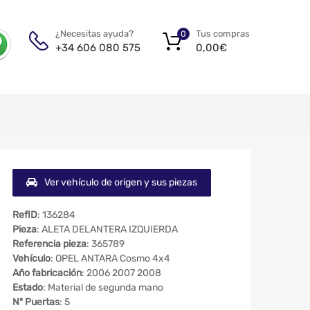
Tus compras
¿Necesitas ayuda?
0
0,00
€
+34 606 080 575
Ver vehículo de origen y sus piezas
RefID
: 136284
Pieza
: ALETA DELANTERA IZQUIERDA
Referencia pieza
: 365789
Vehículo
: OPEL ANTARA Cosmo 4x4
Año fabricación
: 2006 2007 2008
Estado
: Material de segunda mano
Nº Puertas
: 5