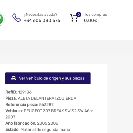
Tus compras
¿Necesitas ayuda?
0
0,00
€
+34 606 080 575
Ver vehículo de origen y sus piezas
RefID
: 129186
Pieza
: ALETA DELANTERA IZQUIERDA
Referencia pieza
: 563287
Vehículo
: PEUGEOT 307 BREAK SW S2 SW Año:
2007
Año fabricación
: 2005 2006
Estado
: Material de segunda mano