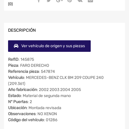
(0)
DESCRIPCIÓN
Ver vehículo de origen y sus piezas
RefID
: 145875
Pieza
: FARO DERECHO
Referencia pieza
: 547874
Vehículo
: MERCEDES-BENZ CLK BM 209 COUPE 240
(209.361)
Año fabricación
: 2002 2003 2004 2005
Estado
: Material de segunda mano
Nº Puertas
: 2
Ubicación
: Montada revisada
Observaciones
: NO XENON
Código del vehículo
: 01286