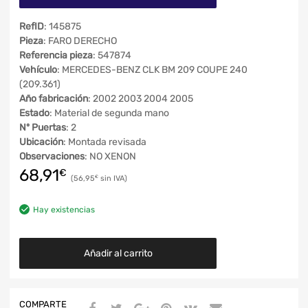
RefID
: 145875
Pieza
: FARO DERECHO
Referencia pieza
: 547874
Vehículo
: MERCEDES-BENZ CLK BM 209 COUPE 240
(209.361)
Año fabricación
: 2002 2003 2004 2005
Estado
: Material de segunda mano
Nº Puertas
: 2
Ubicación
: Montada revisada
Observaciones
: NO XENON
68,91
€
56,95
€
Hay existencias
Añadir al carrito
COMPARTE