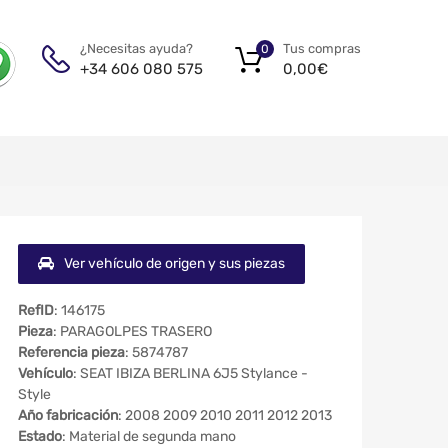
Tus compras
¿Necesitas ayuda?
0
0,00
€
+34 606 080 575
Ver vehículo de origen y sus piezas
RefID
: 146175
Pieza
: PARAGOLPES TRASERO
Referencia pieza
: 5874787
Vehículo
: SEAT IBIZA BERLINA 6J5 Stylance -
Style
Año fabricación
: 2008 2009 2010 2011 2012 2013
Estado
: Material de segunda mano