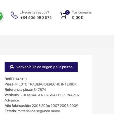
Tus compras
¿Necesitas ayuda?
0
0,00
€
+34 606 080 575
Ver vehículo de origen y sus piezas
RefID
: 146110
Pieza
: PILOTO TRASERO DERECHO INTERIOR
Referencia pieza
: 547874
Vehículo
: VOLKSWAGEN PASSAT BERLINA 3C2
Advance
Año fabricación
: 2005 2006 2007 2008 2009
Estado
: Material de segunda mano