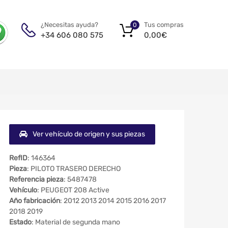
Tus compras
¿Necesitas ayuda?
0
0,00
€
+34 606 080 575
Ver vehículo de origen y sus piezas
RefID
: 146364
Pieza
: PILOTO TRASERO DERECHO
Referencia pieza
: 5487478
Vehículo
: PEUGEOT 208 Active
Año fabricación
: 2012 2013 2014 2015 2016 2017
2018 2019
Estado
: Material de segunda mano