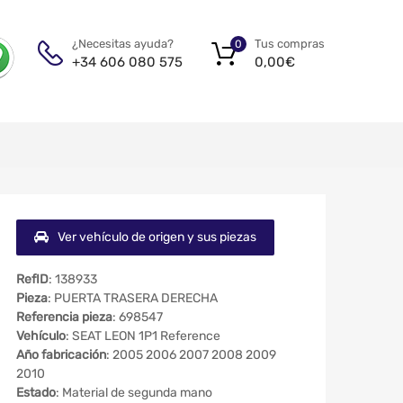
Tus compras
¿Necesitas ayuda?
0
0,00
€
+34 606 080 575
Ver vehículo de origen y sus piezas
RefID
: 138933
Pieza
: PUERTA TRASERA DERECHA
Referencia pieza
: 698547
Vehículo
: SEAT LEON 1P1 Reference
Año fabricación
: 2005 2006 2007 2008 2009
2010
Estado
: Material de segunda mano