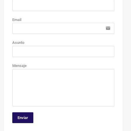
no-ic
Email
email
Asunto
Mensaje
Enviar