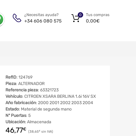
Tus compras
¿Necesitas ayuda?
0
0,00
€
+34 606 080 575
RefID
: 124769
Pieza
: ALTERNADOR
Referencia pieza
: 63321723
Vehículo
: CITROEN XSARA BERLINA 1.6i 16V SX
Año fabricación
: 2000 2001 2002 2003 2004
Estado
: Material de segunda mano
Nº Puertas
: 5
Ubicación
: Almacenada
46,77
€
38,65
€