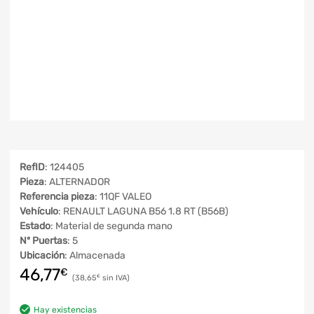
RefID
: 124405
Pieza
: ALTERNADOR
Referencia pieza
: 11QF VALEO
Vehículo
: RENAULT LAGUNA B56 1.8 RT (B56B)
Estado
: Material de segunda mano
Nº Puertas
: 5
Ubicación
: Almacenada
46,77
€
38,65
€
Hay existencias