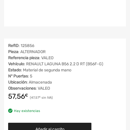
RefID
: 125856
Pieza
: ALTERNADOR
Referencia pieza
: VALEO
Vehículo
: RENAULT LAGUNA B56 2.2 D RT (B56F-G)
Estado
: Material de segunda mano
Nº Puertas
: 5
Ubicación
: Almacenada
Observaciones
: VALEO
57,56
€
47,57
€
Hay existencias
Añadir al carrito