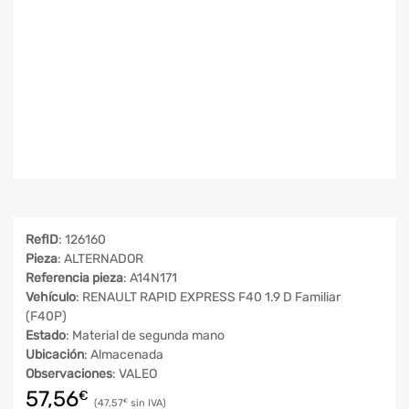
RefID
: 126160
Pieza
: ALTERNADOR
Referencia pieza
: A14N171
Vehículo
: RENAULT RAPID EXPRESS F40 1.9 D Familiar
(F40P)
Estado
: Material de segunda mano
Ubicación
: Almacenada
Observaciones
: VALEO
57,56
€
47,57
€