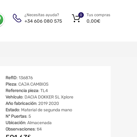
Tus compras
¿Necesitas ayuda?
0
0,00
€
+34 606 080 575
RefID
: 136876
Pieza
: CAJA CAMBIOS
Referencia pieza
: TL4
Vehículo
: DACIA DOKKER SL Xplore
Año fabricación
: 2019 2020
Estado
: Material de segunda mano
Nº Puertas
: 5
Ubicación
: Almacenada
Observaciones
: tl4
€