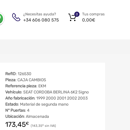
Tus compras
¿Necesitas ayuda?
0
0,00
€
+34 606 080 575
RefID
: 126530
Pieza
: CAJA CAMBIOS
Referencia pieza
: EKM
Vehículo
: SEAT CORDOBA BERLINA 6K2 Signo
Año fabricación
: 1999 2000 2001 2002 2003
Estado
: Material de segunda mano
Nº Puertas
: 4
Ubicación
: Almacenada
173,45
€
143,35
€