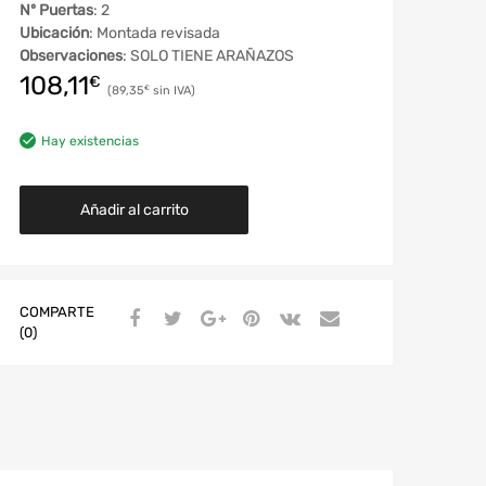
Nº Puertas
: 2
Ubicación
: Montada revisada
Observaciones
: SOLO TIENE ARAÑAZOS
108,11
€
89,35
€
Hay existencias
Añadir al carrito
COMPARTE
(0)