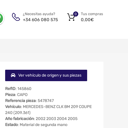
Tus compras
¿Necesitas ayuda?
0
0,00
€
+34 606 080 575
Ver vehículo de origen y sus piezas
RefID
: 145860
Pieza
: CAPO
Referencia pieza
: 5478747
Vehículo
: MERCEDES-BENZ CLK BM 209 COUPE
240 (209.361)
Año fabricación
: 2002 2003 2004 2005
Estado
: Material de segunda mano