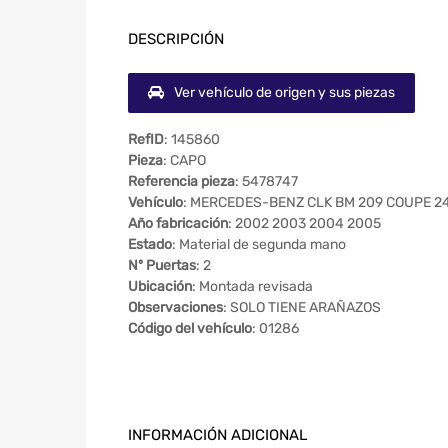
DESCRIPCIÓN
Ver vehículo de origen y sus piezas
RefID
: 145860
Pieza
: CAPO
Referencia pieza
: 5478747
Vehículo
: MERCEDES-BENZ CLK BM 209 COUPE 24
Año fabricación
: 2002 2003 2004 2005
Estado
: Material de segunda mano
Nº Puertas
: 2
Ubicación
: Montada revisada
Observaciones
: SOLO TIENE ARAÑAZOS
Código del vehículo
: 01286
INFORMACIÓN ADICIONAL