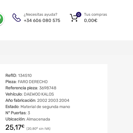
Tus compras
¿Necesitas ayuda?
0
0,00
€
+34 606 080 575
RefID
: 134510
Pieza
: FARO DERECHO
Referencia pieza
: 3698748
Vehículo
: DAEWOO KALOS
Año fabricación
: 2002 2003 2004
Estado
: Material de segunda mano
Nº Puertas
: 3
Ubicación
: Almacenada
25,17
€
20,80
€