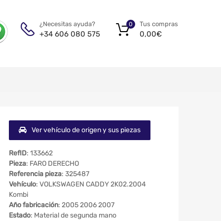
Tus compras
¿Necesitas ayuda?
0
0,00
€
+34 606 080 575
Ver vehículo de origen y sus piezas
RefID
: 133662
Pieza
: FARO DERECHO
Referencia pieza
: 325487
Vehículo
: VOLKSWAGEN CADDY 2K02.2004
Kombi
Año fabricación
: 2005 2006 2007
Estado
: Material de segunda mano