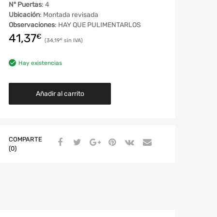
Nº Puertas
: 4
Ubicación
: Montada revisada
Observaciones
: HAY QUE PULIMENTARLOS
41,37
€
34,19
€
Hay existencias
Añadir al carrito
COMPARTE
(0)