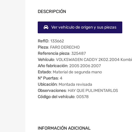
DESCRIPCIÓN
Ver vehículo de origen y sus piezas
RefID
: 133662
Pieza
: FARO DERECHO
Referencia pieza
: 325487
Vehículo
: VOLKSWAGEN CADDY 2K02.2004 Kombi
Año fabricación
: 2005 2006 2007
Estado
: Material de segunda mano
Nº Puertas
: 4
Ubicación
: Montada revisada
Observaciones
: HAY QUE PULIMENTARLOS
Código del vehículo
: 00578
INFORMACIÓN ADICIONAL