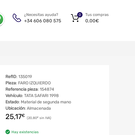
Tus compras
¿Necesitas ayuda?
0
0,00
€
+34 606 080 575
RefID
: 135019
Pieza
: FARO IZQUIERDO
Referencia pieza
: 154874
Vehículo
: TATA SAFARI 1998
Estado
: Material de segunda mano
Ubicación
: Almacenada
25,17
€
20,80
€
Hay existencias