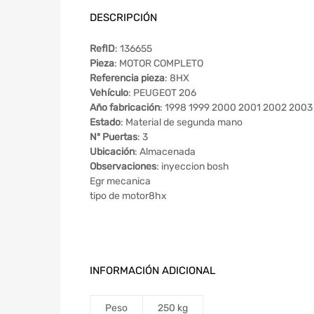
DESCRIPCIÓN
RefID
: 136655
Pieza
: MOTOR COMPLETO
Referencia pieza
: 8HX
Vehículo
: PEUGEOT 206
Año fabricación
: 1998 1999 2000 2001 2002 200
Estado
: Material de segunda mano
Nº Puertas
: 3
Ubicación
: Almacenada
Observaciones
: inyeccion bosh
Egr mecanica
tipo de motor8hx
INFORMACIÓN ADICIONAL
Peso
250 kg