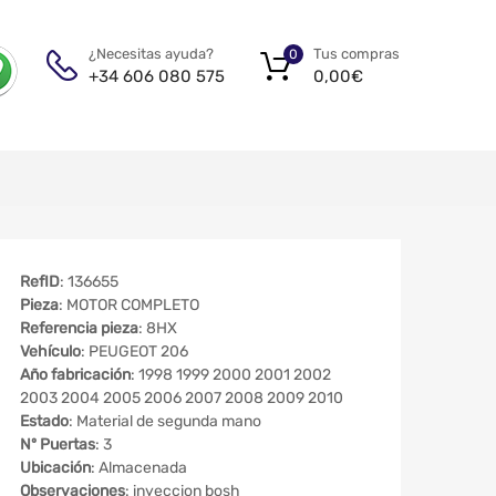
Tus compras
¿Necesitas ayuda?
0
0,00
€
+34 606 080 575
RefID
: 136655
Pieza
: MOTOR COMPLETO
Referencia pieza
: 8HX
Vehículo
: PEUGEOT 206
Año fabricación
: 1998 1999 2000 2001 2002
2003 2004 2005 2006 2007 2008 2009 2010
Estado
: Material de segunda mano
Nº Puertas
: 3
Ubicación
: Almacenada
Observaciones
: inyeccion bosh