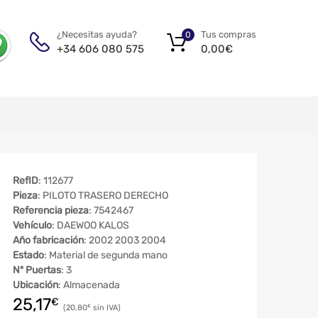
Tus compras
¿Necesitas ayuda?
0
0,00
€
+34 606 080 575
RefID
: 112677
Pieza
: PILOTO TRASERO DERECHO
Referencia pieza
: 7542467
Vehículo
: DAEWOO KALOS
Año fabricación
: 2002 2003 2004
Estado
: Material de segunda mano
Nº Puertas
: 3
Ubicación
: Almacenada
25,17
€
20,80
€