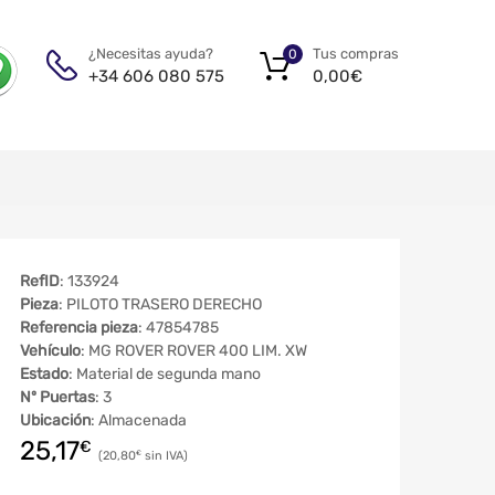
Tus compras
¿Necesitas ayuda?
0
0,00
€
+34 606 080 575
RefID
: 133924
Pieza
: PILOTO TRASERO DERECHO
Referencia pieza
: 47854785
Vehículo
: MG ROVER ROVER 400 LIM. XW
Estado
: Material de segunda mano
Nº Puertas
: 3
Ubicación
: Almacenada
25,17
€
20,80
€