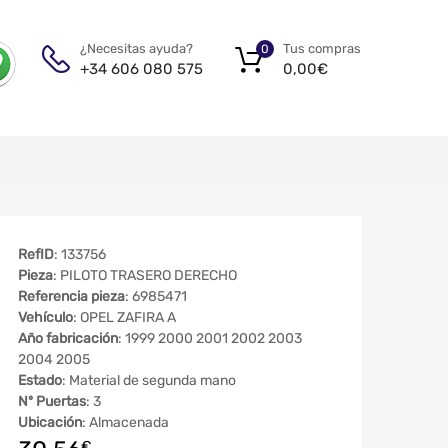
Tus compras
¿Necesitas ayuda?
0
0,00
€
+34 606 080 575
RefID
: 133756
Pieza
: PILOTO TRASERO DERECHO
Referencia pieza
: 6985471
Vehículo
: OPEL ZAFIRA A
Año fabricación
: 1999 2000 2001 2002 2003
2004 2005
Estado
: Material de segunda mano
Nº Puertas
: 3
Ubicación
: Almacenada
€