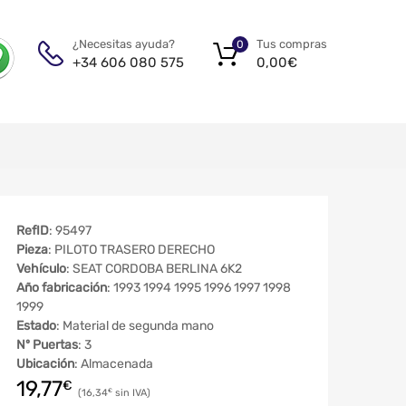
Tus compras
¿Necesitas ayuda?
0
0,00
€
+34 606 080 575
RefID
: 95497
Pieza
: PILOTO TRASERO DERECHO
Vehículo
: SEAT CORDOBA BERLINA 6K2
Año fabricación
: 1993 1994 1995 1996 1997 1998
1999
Estado
: Material de segunda mano
Nº Puertas
: 3
Ubicación
: Almacenada
19,77
€
16,34
€