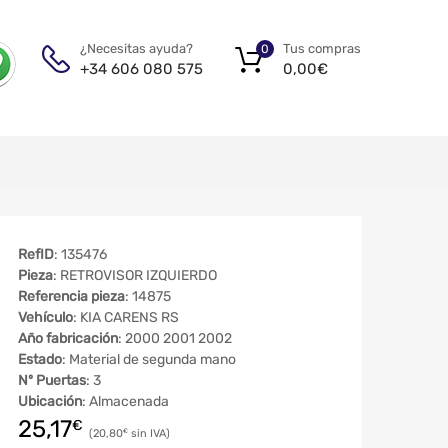
Tus compras
¿Necesitas ayuda?
0
0,00
€
+34 606 080 575
RefID
: 135476
Pieza
: RETROVISOR IZQUIERDO
Referencia pieza
: 14875
Vehículo
: KIA CARENS RS
Año fabricación
: 2000 2001 2002
Estado
: Material de segunda mano
Nº Puertas
: 3
Ubicación
: Almacenada
25,17
€
20,80
€